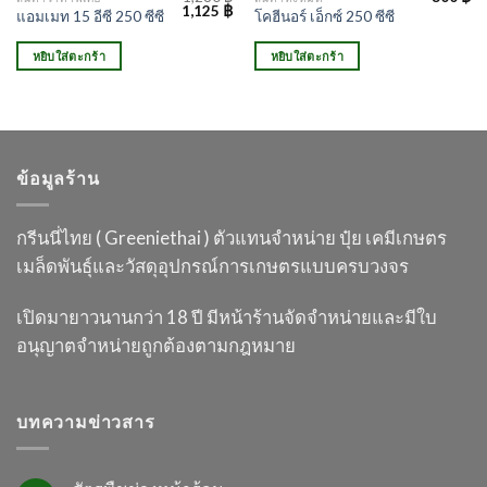
Original
Current
1,125
฿
แอมเมท 15 อีซี 250 ซีซี
โคฮีนอร์ เอ็กซ์ 250 ซีซี
price
price
was:
is:
1,280 ฿.
1,125 ฿.
หยิบใส่ตะกร้า
หยิบใส่ตะกร้า
ข้อมูลร้าน
กรีนนี่ไทย ( Greeniethai ) ตัวแทนจำหน่าย ปุ๋ย เคมี
เกษตร
เมล็ดพันธุ์และวัสดุอุปกรณ์การเกษตร
แบบครบวงจร
เปิดมายาวนานกว่า 18 ปี
มีหน้าร้านจัดจำหน่ายและมีใบ
อนุญาต
จำหน่ายถูกต้องตามกฎหมาย
บทความข่าวสาร