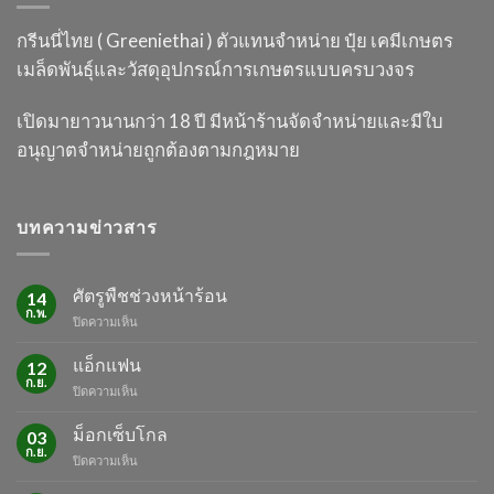
กรีนนี่ไทย ( Greeniethai ) ตัวแทนจำหน่าย ปุ๋ย เคมี
เกษตร
เมล็ดพันธุ์และวัสดุอุปกรณ์การเกษตร
แบบครบวงจร
เปิดมายาวนานกว่า 18 ปี
มีหน้าร้านจัดจำหน่ายและมีใบ
อนุญาต
จำหน่ายถูกต้องตามกฎหมาย
บทความข่าวสาร
ศัตรูพืชช่วงหน้าร้อน
14
ก.พ.
บน
ปิดความเห็น
ศัตรู
พืช
แอ็กแฟน
12
ช่วง
ก.ย.
บน
ปิดความเห็น
หน้า
แอ็ก
ร้อน
แฟน
ม็อกเซ็บโกล
03
ก.ย.
บน
ปิดความเห็น
ม็