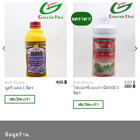
ลดราคา!
400
฿
420
฿
สินค้าทั้งหมด
สินค้าทั้งหมด
Original
Cu
380
฿
โฟแมกซ์ แมงกานีส500 1
นูตริ แคล 1 ลิตร
price
pr
ลิตร
was:
is:
420 ฿.
38
หยิบใส่ตะกร้า
หยิบใส่ตะกร้า
ข้อมูลร้าน