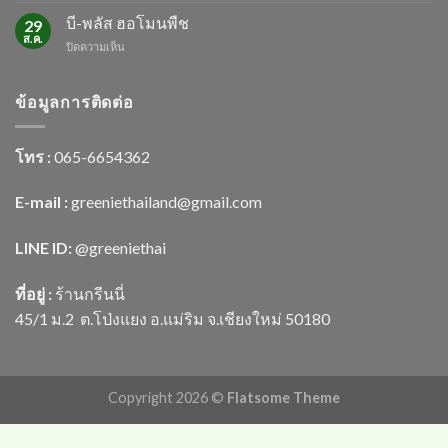
อก
บี-พลัส ฮอโมนพืช
29
เซ็บ
ส.ค.
บน
ปิดความเห็น
โกล
บี-
พลัส
ฮอ
ข้อมูลการติดต่อ
โม
นพืช
โทร :
065-6654362
E-mail :
greeniethailand@gmail.com
LINE ID:
@greenietha
i
ที่อยู่ :
ร้านกรีนนี่
45/1 ม.2
ต.โป่งแยง อ.แม่ริม จ.เชียงใหม่ 50180
Copyright 2026 ©
Flatsome Theme