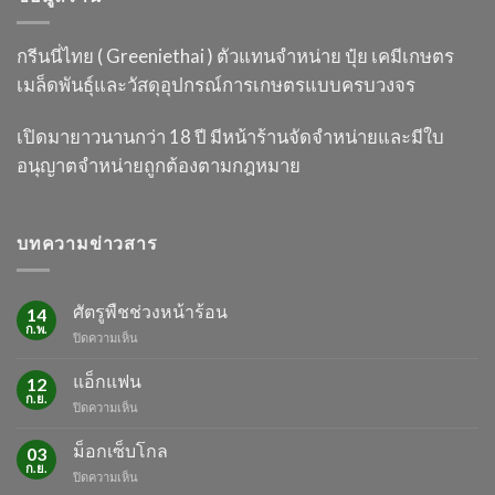
กรีนนี่ไทย ( Greeniethai ) ตัวแทนจำหน่าย ปุ๋ย เคมี
เกษตร
เมล็ดพันธุ์และวัสดุอุปกรณ์การเกษตร
แบบครบวงจร
เปิดมายาวนานกว่า 18 ปี
มีหน้าร้านจัดจำหน่ายและมีใบ
อนุญาต
จำหน่ายถูกต้องตามกฎหมาย
บทความข่าวสาร
ศัตรูพืชช่วงหน้าร้อน
14
ก.พ.
บน
ปิดความเห็น
ศัตรู
พืช
แอ็กแฟน
12
ช่วง
ก.ย.
บน
ปิดความเห็น
หน้า
แอ็ก
ร้อน
แฟน
ม็อกเซ็บโกล
03
ก.ย.
บน
ปิดความเห็น
ม็