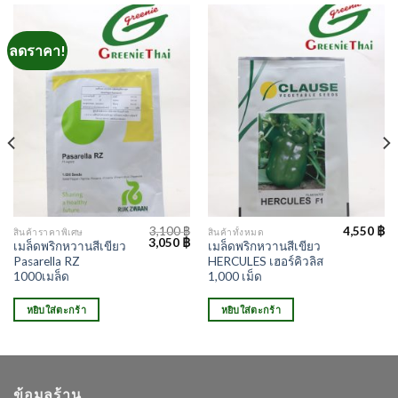
ลดราคา!
3,100
฿
4,550
฿
สินค้าราคาพิเศษ
สินค้าทั้งหมด
Original
Current
3,050
฿
เมล็ดพริกหวานสีเขียว
เมล็ดพริกหวานสีเขียว
price
price
Pasarella RZ
HERCULES เฮอร์คิวลิส
was:
is:
3,100 ฿.
3,050 ฿.
1000เมล็ด
1,000 เม็ด
หยิบใส่ตะกร้า
หยิบใส่ตะกร้า
ข้อมูลร้าน