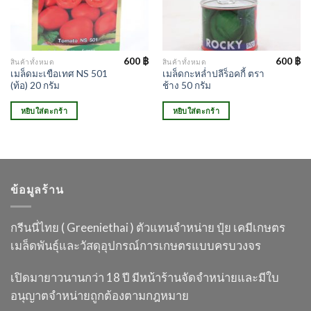
600
฿
600
฿
สินค้าทั้งหมด
สินค้าทั้งหมด
เมล็ดมะเขือเทศ NS 501
เมล็ดกะหล่ำปลีร็อคกี้ ตรา
(ท้อ) 20 กรัม
ช้าง 50 กรัม
หยิบใส่ตะกร้า
หยิบใส่ตะกร้า
ข้อมูลร้าน
กรีนนี่ไทย ( Greeniethai ) ตัวแทนจำหน่าย ปุ๋ย เคมี
เกษตร
เมล็ดพันธุ์และวัสดุอุปกรณ์การเกษตร
แบบครบวงจร
เปิดมายาวนานกว่า 18 ปี
มีหน้าร้านจัดจำหน่ายและมีใบ
อนุญาต
จำหน่ายถูกต้องตามกฎหมาย