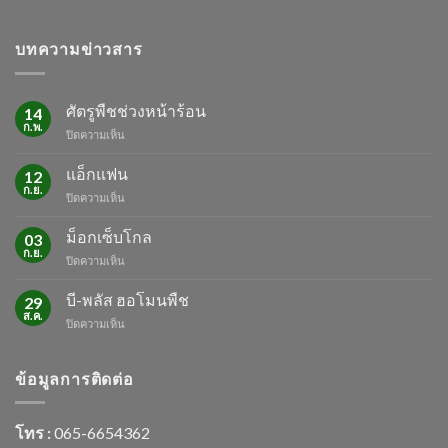
บทความข่าวสาร
ศัตรูพืชช่วงหน้าร้อน
14
ก.พ.
บน
ปิดความเห็น
ศัตรู
พืช
แอ็กแฟน
12
ช่วง
ก.ย.
บน
ปิดความเห็น
หน้า
แอ็ก
ร้อน
แฟน
ม็อกเซ็บโกล
03
ก.ย.
บน
ปิดความเห็น
ม็
อก
บี-พลัส ฮอโมนพืช
29
เซ็บ
ส.ค.
บน
ปิดความเห็น
โกล
บี-
พลัส
ฮอ
ข้อมูลการติดต่อ
โม
นพืช
โทร :
065-6654362