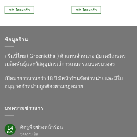
หยิบใส่ตะกร้า
หยิบใส่ตะกร้า
ข้อมูลร้าน
กรีนนี่ไทย ( Greeniethai ) ตัวแทนจำหน่าย ปุ๋ย เคมี
เกษตร
เมล็ดพันธุ์และวัสดุอุปกรณ์การเกษตร
แบบครบวงจร
เปิดมายาวนานกว่า 18 ปี
มีหน้าร้านจัดจำหน่ายและมีใบ
อนุญาต
จำหน่ายถูกต้องตามกฎหมาย
บทความข่าวสาร
ศัตรูพืชช่วงหน้าร้อน
14
ก.พ.
บน
ปิดความเห็น