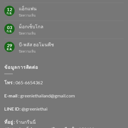
ศัตรู
พืช
แอ็กแฟน
12
ช่วง
ก.ย.
บน
ปิดความเห็น
หน้า
แอ็ก
ร้อน
แฟน
ม็อกเซ็บโกล
03
ก.ย.
บน
ปิดความเห็น
ม็
อก
บี-พลัส ฮอโมนพืช
29
เซ็บ
ส.ค.
บน
ปิดความเห็น
โกล
บี-
พลัส
ฮอ
ข้อมูลการติดต่อ
โม
นพืช
โทร :
065-6654362
E-mail :
greeniethailand@gmail.com
LINE ID:
@greenietha
i
ที่อยู่ :
ร้านกรีนนี่