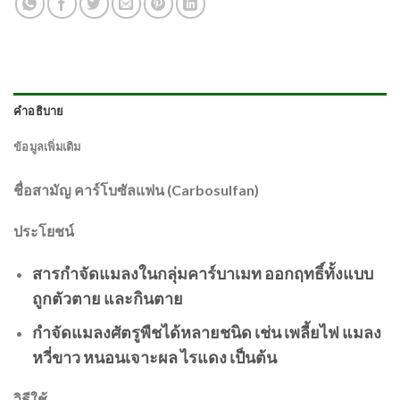
คำอธิบาย
ข้อมูลเพิ่มเติม
ชื่อสามัญ คาร์โบซัลแฟน (Carbosulfan)
ประโยชน์
สารกำจัดแมลงในกลุ่มคาร์บาเมท ออกฤทธิ์ทั้งแบบ
ถูกตัวตาย และกินตาย
กำจัดแมลงศัตรูพืชได้หลายชนิด เช่น เพลี้ยไฟ แมลง
หวี่ขาว หนอนเจาะผล ไรแดง เป็นต้น
วิธีใช้