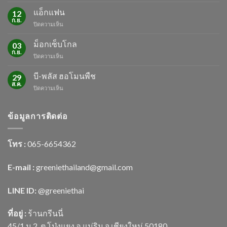
ศัตรู
พืช
แอ็กแฟน
12
ช่วง
ก.ย.
บน
ปิดความเห็น
หน้า
แอ็ก
ร้อน
แฟน
ม็อกเซ็บโกล
03
ก.ย.
บน
ปิดความเห็น
ม็
อก
บี-พลัส ฮอโมนพืช
29
เซ็บ
ส.ค.
บน
ปิดความเห็น
โกล
บี-
พลัส
ฮอ
ข้อมูลการติดต่อ
โม
นพืช
โทร :
065-6654362
E-mail :
greeniethailand@gmail.com
LINE ID:
@greenietha
i
ที่อยู่ :
ร้านกรีนนี่
45/1 ม.2
ต.โป่งแยง อ.แม่ริม จ.เชียงใหม่ 50180