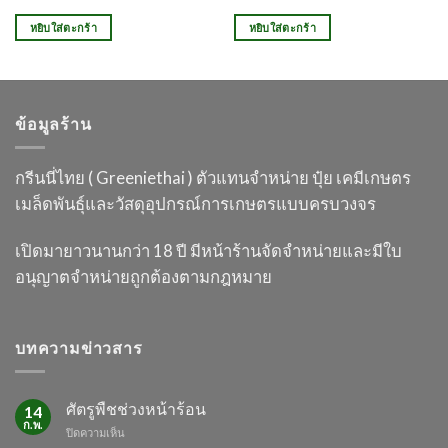
หยิบใส่ตะกร้า
หยิบใส่ตะกร้า
ข้อมูลร้าน
กรีนนี่ไทย ( Greeniethai ) ตัวแทนจำหน่าย ปุ๋ย เคมี
เกษตร
เมล็ดพันธุ์และวัสดุอุปกรณ์การเกษตร
แบบครบวงจร
เปิดมายาวนานกว่า 18 ปี
มีหน้าร้านจัดจำหน่ายและมีใบ
อนุญาต
จำหน่ายถูกต้องตามกฎหมาย
บทความข่าวสาร
ศัตรูพืชช่วงหน้าร้อน
14
ก.พ.
บน
ปิดความเห็น