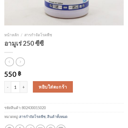
หน้าหลัก
/
สารกำจัดโรคพืช
อามูเร่ 250 ซีซี
550
฿
จำนวน อามูเร่ 250 ซีซี ชิ้น
หยิบใส่ตะกร้า
รหัสสินค้า:
802430015020
หมวดหมู่:
สารกำจัดโรคพืช
,
สินค้าทั้งหมด