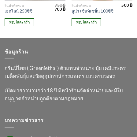
730
฿
500
฿
สินค้าทั้งหมด
สินค้าทั้งหมด
Original
Current
700
฿
เฮดไลน์ 250ซีซี
ลูน่า เซ้นท์เซชั่น 100ซีซี
price
price
was:
is:
730 ฿.
700 ฿.
หยิบใส่ตะกร้า
หยิบใส่ตะกร้า
ข้อมูลร้าน
กรีนนี่ไทย ( Greeniethai ) ตัวแทนจำหน่าย ปุ๋ย เคมี
เกษตร
เมล็ดพันธุ์และวัสดุอุปกรณ์การเกษตร
แบบครบวงจร
เปิดมายาวนานกว่า 18 ปี
มีหน้าร้านจัดจำหน่ายและมีใบ
อนุญาต
จำหน่ายถูกต้องตามกฎหมาย
บทความข่าวสาร