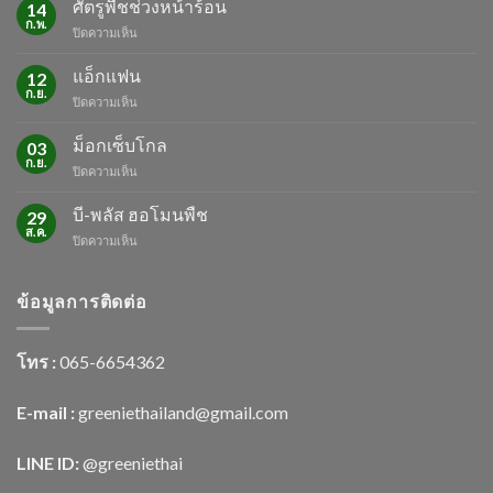
ศัตรูพืชช่วงหน้าร้อน
14
ก.พ.
บน
ปิดความเห็น
ศัตรู
พืช
แอ็กแฟน
12
ช่วง
ก.ย.
บน
ปิดความเห็น
หน้า
แอ็ก
ร้อน
แฟน
ม็อกเซ็บโกล
03
ก.ย.
บน
ปิดความเห็น
ม็
อก
บี-พลัส ฮอโมนพืช
29
เซ็บ
ส.ค.
บน
ปิดความเห็น
โกล
บี-
พลัส
ฮอ
ข้อมูลการติดต่อ
โม
นพืช
โทร :
065-6654362
E-mail :
greeniethailand@gmail.com
LINE ID:
@greenietha
i