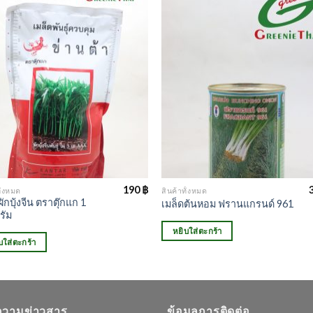
190
฿
ั้งหมด
สินค้าทั้งหมด
ผักบุ้งจีน ตราตุ๊กแก 1
เมล็ดต้นหอม ฟรานแกรนด์ 961
รัม
หยิบใส่ตะกร้า
บใส่ตะกร้า
วามข่าวสาร
ข้อมูลการติดต่อ