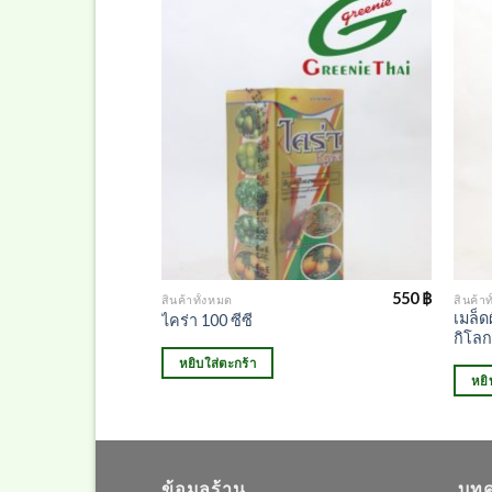
430
฿
550
฿
สินค้าทั้งหมด
สินค้าท
เมล็ด
ไคร่า 100 ซีซี
กิโลก
หยิบใส่ตะกร้า
หยิ
ข้อมูลร้าน
บทค