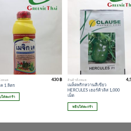
430
฿
4,
ั้งหมด
สินค้าทั้งหมด
เมล็ดพริกหวานสีเขียว
เค 1 ลิตร
HERCULES เฮอร์คิวลิส 1,000
เม็ด
บใส่ตะกร้า
หยิบใส่ตะกร้า