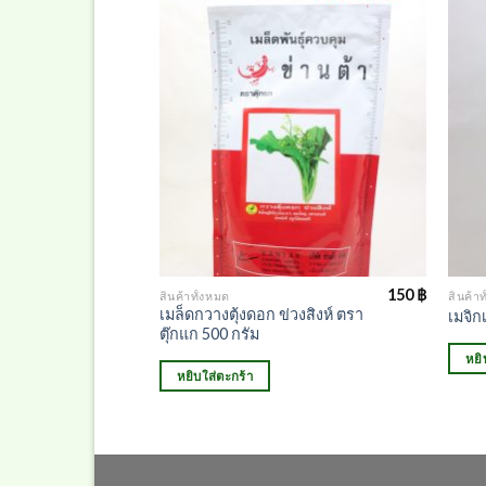
50
฿
150
฿
สินค้าทั้งหมด
สินค้าท
วงสิงห์ ตรา
เมล็ดกวางตุ้งดอก ข่วงสิงห์ ตรา
เมจิก
ตุ๊กแก 500 กรัม
หยิ
หยิบใส่ตะกร้า