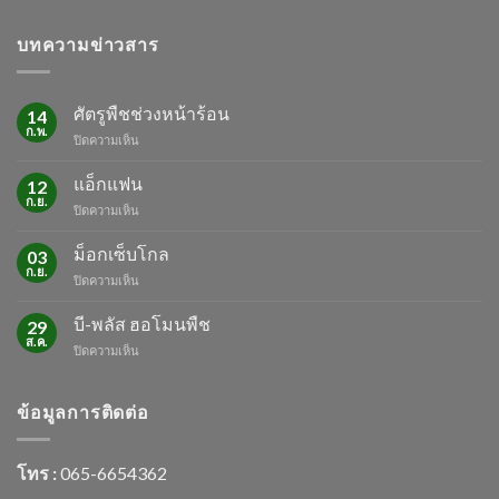
บทความข่าวสาร
ศัตรูพืชช่วงหน้าร้อน
14
ก.พ.
บน
ปิดความเห็น
ศัตรู
พืช
แอ็กแฟน
12
ช่วง
ก.ย.
บน
ปิดความเห็น
หน้า
แอ็ก
ร้อน
แฟน
ม็อกเซ็บโกล
03
ก.ย.
บน
ปิดความเห็น
ม็
อก
บี-พลัส ฮอโมนพืช
29
เซ็บ
ส.ค.
บน
ปิดความเห็น
โกล
บี-
พลัส
ฮอ
ข้อมูลการติดต่อ
โม
นพืช
โทร :
065-6654362