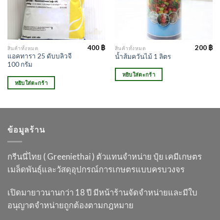
400
฿
200
฿
สินค้าทั้งหมด
สินค้าทั้งหมด
แอคทารา 25 ดับบลิวจี
น้ำส้มควันไม้ 1 ลิตร
100 กรัม
หยิบใส่ตะกร้า
หยิบใส่ตะกร้า
ข้อมูลร้าน
กรีนนี่ไทย ( Greeniethai ) ตัวแทนจำหน่าย ปุ๋ย เคมี
เกษตร
เมล็ดพันธุ์และวัสดุอุปกรณ์การเกษตร
แบบครบวงจร
เปิดมายาวนานกว่า 18 ปี
มีหน้าร้านจัดจำหน่ายและมีใบ
อนุญาต
จำหน่ายถูกต้องตามกฎหมาย