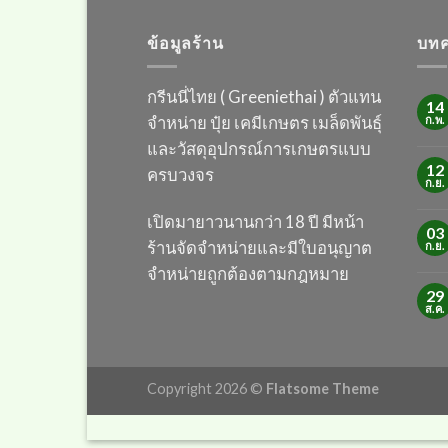
ข้อมูลร้าน
บทค
กรีนนี่ไทย ( Greeniethai ) ตัวแทน
14
จำหน่าย ปุ๋ย เคมี
เกษตร เมล็ดพันธุ์
ก.พ.
และวัสดุอุปกรณ์การเกษตร
แบบ
12
ครบวงจร
ก.ย.
เปิดมายาวนานกว่า 18 ปี
มีหน้า
03
ร้านจัดจำหน่ายและมีใบอนุญาต
ก.ย.
จำหน่ายถูกต้องตามกฎหมาย
29
ส.ค.
Copyright 2026 ©
Flatsome Theme