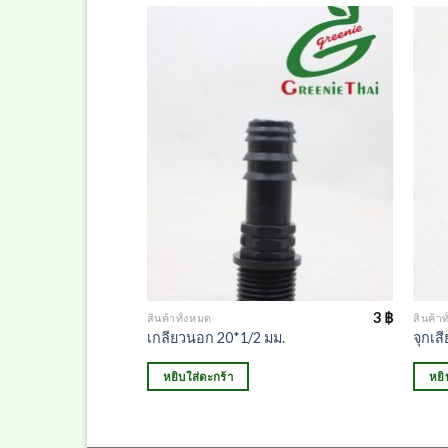
6
฿
3
฿
สินค้าทั้งหมด
สินค้าท
ม.
เกลียวนอก 20*1/2 มม.
จุกเส
หยิบใส่ตะกร้า
หยิ