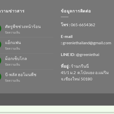
วามข่าวสาร
ข้อมูลการติดต่อ
โทร :
065-6654362
ศัตรูพืชช่วงหน้าร้อน
บน
ปิดความเห็น
E-mail
ศัตรู
พืช
แอ็กแฟน
:
greeniethailand@gmail.com
ช่วง
บน
ปิดความเห็น
หน้า
แอ็ก
LINE ID:
@greenietha
i
ร้อน
แฟน
ม็อกเซ็บโกล
บน
ปิดความเห็น
ที่อยู่ :
ร้านกรีนนี่
ม็
45/1 ม.2
ต.โป่งแยง อ.แม่ริม
อก
บี-พลัส ฮอโมนพืช
เซ็บ
จ.เชียงใหม่ 50180
บน
ปิดความเห็น
โกล
บี-
พลัส
ฮอ
โม
นพืช