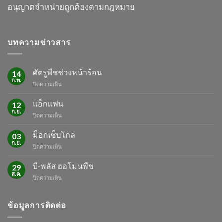
อนุญาต
จำหน่ายถูกต้องตามกฎหมาย
บทความข่าวสาร
ศัตรูพืชช่วงหน้าร้อน
14
ก.พ.
บน
ปิดความเห็น
ศัตรู
พืช
แอ็กแฟน
12
ช่วง
ก.ย.
บน
ปิดความเห็น
หน้า
แอ็ก
ร้อน
แฟน
ม็อกเซ็บโกล
03
ก.ย.
บน
ปิดความเห็น
ม็
อก
บี-พลัส ฮอโมนพืช
29
เซ็บ
ส.ค.
บน
ปิดความเห็น
โกล
บี-
พลัส
ฮอ
ข้อมูลการติดต่อ
โม
นพืช