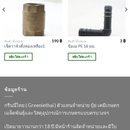
190
฿
3
฿
สินค้าทั้งหมด
สินค้าทั้งหมด
เช็ควาล์วตั้งทองเหลือง1
ข้องอ PE 16 มม.
หยิบใส่ตะกร้า
หยิบใส่ตะกร้า
ข้อมูลร้าน
กรีนนี่ไทย ( Greeniethai ) ตัวแทนจำหน่าย ปุ๋ย เคมี
เกษตร
เมล็ดพันธุ์และวัสดุอุปกรณ์การเกษตร
แบบครบวงจร
เปิดมายาวนานกว่า 18 ปี
มีหน้าร้านจัดจำหน่ายและมีใบ