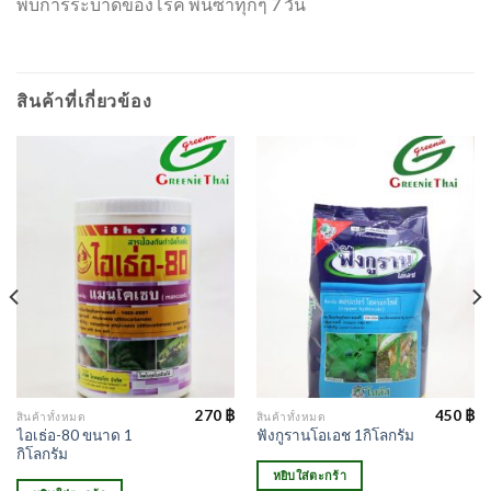
พบการระบาดของโรค พ่นซ้ำทุกๆ 7 วัน
สินค้าที่เกี่ยวข้อง
270
฿
450
฿
สินค้าทั้งหมด
สินค้าทั้งหมด
l
Current
ไอเธ่อ-80 ขนาด 1
ฟังกูรานโอเอช 1กิโลกรัม
price
กิโลกรัม
s:
700 ฿.
หยิบใส่ตะกร้า