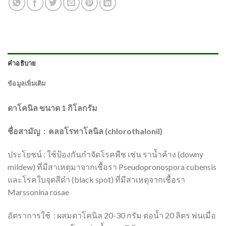
คำอธิบาย
ข้อมูลเพิ่มเติม
ดาโคนิล ขนาด 1 กิโลกรัม
ชื่อสามัญ​ : คลอโรทาโลนิล (chlorothalonil)
ประโยชน์ : ใช้ป้องกันกำจัดโรคพืช เช่น ราน้ำค้าง (downy
mildew) ที่มีสาเหตุมาจากเชื้อรา Pseudopronospora cubensis
และโรคใบจุดสีดำ (black spot) ที่มีสาเหตุจากเชื้อรา
Marssonina rosae
อัตราการใช้ : ผสมดาโคนิล 20-30 กรัม ต่อน้ำ 20 ลิตร พ่นเมื่อ