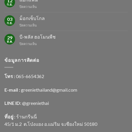
12
ช่วง
ก.ย.
บน
ปิดความเห็น
หน้า
แอ็ก
ร้อน
แฟน
ม็อกเซ็บโกล
03
ก.ย.
บน
ปิดความเห็น
ม็
อก
บี-พลัส ฮอโมนพืช
29
เซ็บ
ส.ค.
บน
ปิดความเห็น
โกล
บี-
พลัส
ฮอ
ข้อมูลการติดต่อ
โม
นพืช
โทร :
065-6654362
E-mail :
greeniethailand@gmail.com
LINE ID:
@greenietha
i
ที่อยู่ :
ร้านกรีนนี่
45/1 ม.2
ต.โป่งแยง อ.แม่ริม จ.เชียงใหม่ 50180