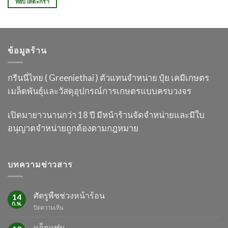
หยิบใส่ตะกร้า
ข้อมูลร้าน
กรีนนี่ไทย ( Greeniethai ) ตัวแทนจำหน่าย ปุ๋ย เคมี
เกษตร
เมล็ดพันธุ์และวัสดุอุปกรณ์การเกษตร
แบบครบวงจร
เปิดมายาวนานกว่า 18 ปี
มีหน้าร้านจัดจำหน่ายและมีใบ
อนุญาต
จำหน่ายถูกต้องตามกฎหมาย
บทความข่าวสาร
ศัตรูพืชช่วงหน้าร้อน
14
ก.พ.
บน
ปิดความเห็น
ศัตรู
พืช
แอ็กแฟน