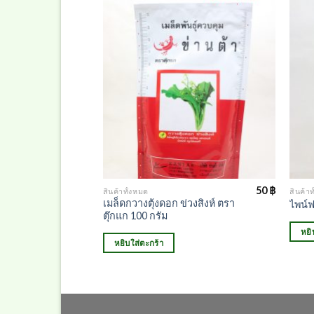
210
฿
50
฿
สินค้าทั้งหมด
สินค้าท
เมล็ดกวางตุ้งดอก ข่วงสิงห์ ตรา
น 500 ซีซี
ไพน์ฟ
ตุ๊กแก 100 กรัม
หยิ
หยิบใส่ตะกร้า