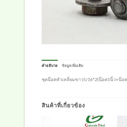
คำอธิบาย
ข้อมูลเพิ่มเติม
ชุดน๊อตหัวเหลี่ยมขาว5/16*2(น๊อต1นิ้ว+น๊อต
สินค้าที่เกี่ยวข้อง