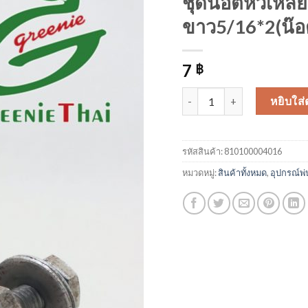
ชุดน๊อตหัวเหลี่
ขาว5/16*2(น๊อต
7
฿
จำนวน ชุดน๊อตหัวเหลี่ยมขาว5/
หยิบใส่
รหัสสินค้า:
810100004016
หมวดหมู่:
สินค้าทั้งหมด
,
อุปกรณ์พ