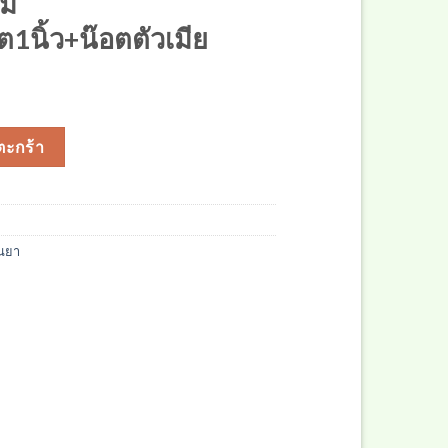
ยม
1นิ้ว+น๊อตตัวเมีย
16*2(น๊อต1นิ้ว+น๊อตตัวเมีย ชิ้น
ตะกร้า
่นยา