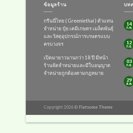
ข้อมูลร้าน
บทค
กรีนนี่ไทย ( Greeniethai ) ตัวแทน
14
จำหน่าย ปุ๋ย เคมี
เกษตร เมล็ดพันธุ์
ก.พ.
และวัสดุอุปกรณ์การเกษตร
แบบ
12
ครบวงจร
ก.ย.
เปิดมายาวนานกว่า 18 ปี
มีหน้า
03
ร้านจัดจำหน่ายและมีใบอนุญาต
ก.ย.
จำหน่ายถูกต้องตามกฎหมาย
29
ส.ค.
Copyright 2026 ©
Flatsome Theme