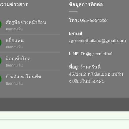
วามข่าวสาร
ข้อมูลการติดต่อ
โทร :
065-6654362
ศัตรูพืชช่วงหน้าร้อน
บน
ปิดความเห็น
E-mail
ศัตรู
พืช
แอ็กแฟน
:
greeniethailand@gmail.com
ช่วง
บน
ปิดความเห็น
หน้า
แอ็ก
LINE ID:
@greenietha
i
ร้อน
แฟน
ม็อกเซ็บโกล
บน
ปิดความเห็น
ที่อยู่ :
ร้านกรีนนี่
ม็
45/1 ม.2
ต.โป่งแยง อ.แม่ริม
อก
บี-พลัส ฮอโมนพืช
เซ็บ
จ.เชียงใหม่ 50180
บน
ปิดความเห็น
โกล
บี-
พลัส
ฮอ
โม
นพืช