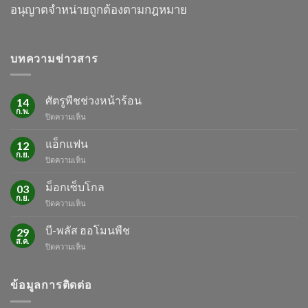
อนุญาต
จำหน่ายถูกต้องตามกฎหมาย
บทความข่าวสาร
ศัตรูพืชช่วงหน้าร้อน
14
ก.พ.
บน
ปิดความเห็น
ศัตรู
พืช
แอ็กแฟน
12
ช่วง
ก.ย.
บน
ปิดความเห็น
หน้า
แอ็ก
ร้อน
แฟน
ม็อกเซ็บโกล
03
ก.ย.
บน
ปิดความเห็น
ม็
อก
บี-พลัส ฮอโมนพืช
29
เซ็บ
ส.ค.
บน
ปิดความเห็น
โกล
บี-
พลัส
ฮอ
ข้อมูลการติดต่อ
โม
นพืช