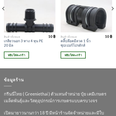
10
฿
10
฿
สินค้าทั้งหมด
สินค้าทั้งหมด
เกลียวนอก 3 ทาง 4 หุน PE
คลิ๊ปล๊อคมีลวด 1 นิ้ว
20 มิล
ซุปเปอร์โปรดักส์
หยิบใส่ตะกร้า
หยิบใส่ตะกร้า
ข้อมูลร้าน
กรีนนี่ไทย ( Greeniethai ) ตัวแทนจำหน่าย ปุ๋ย เคมี
เกษตร
เมล็ดพันธุ์และวัสดุอุปกรณ์การเกษตร
แบบครบวงจร
เปิดมายาวนานกว่า 18 ปี
มีหน้าร้านจัดจำหน่ายและมีใบ