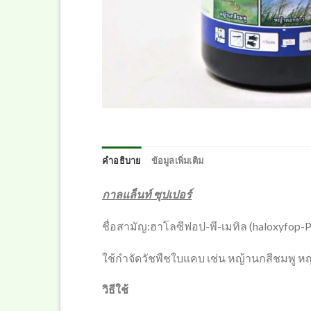
คำอธิบาย
ข้อมูลเพิ่มเติม
กาลแล็นท์ ซุปเปอร์
ชื่อสามัญ:ฮาโลซีฟอป-พี-เมทิล (haloxyfop-
ใช้กำจัดวัชพืชใบแคบ เช่น หญ้านกสีชมพู ห
วิธีใช้