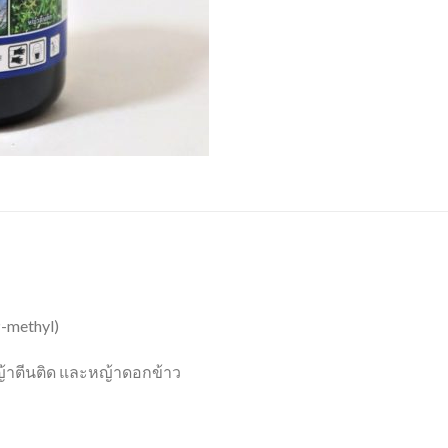
P-methyl)
ญ้าตีนติด และหญ้าดอกข้าว