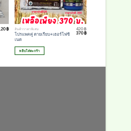
120
฿
420
฿
สินค้าราคาพิเศษ
Original
Current
370
฿
โปรแพคคู่ ตายเรียบ+เฮอร์โฟซิ
price
price
เนต
was:
is:
420 ฿.
370 ฿.
หยิบใส่ตะกร้า