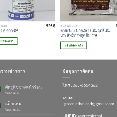
525
฿
ั้งหมด
สินค้าทั้งหมด
ตายเรียบ 1 กก.(สารเพิ่มฤทธิ์เพิ่ม
2 อี 500 ซีซี
ประสิทธิภาพดูดซึมเร็ว)
บใส่ตะกร้า
หยิบใส่ตะกร้า
วามข่าวสาร
ข้อมูลการติดต่อ
โทร :
065-6654362
ศัตรูพืชช่วงหน้าร้อน
บน
ปิดความเห็น
E-mail
ศัตรู
พืช
แอ็กแฟน
:
greeniethailand@gmail.com
ช่วง
บน
ปิดความเห็น
หน้า
แอ็ก
LINE ID:
@greenietha
i
ร้อน