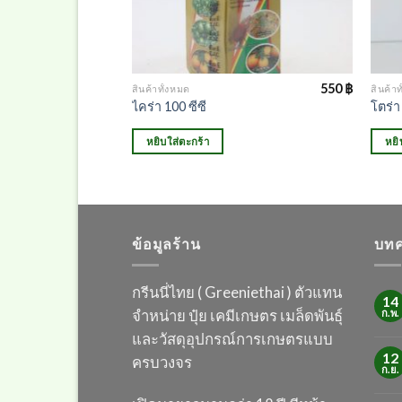
160
฿
550
฿
สินค้าทั้งหมด
สินค้าท
ไคร่า 100 ซีซี
โตร่า 
ง)
หยิบใส่ตะกร้า
หยิ
ข้อมูลร้าน
บทค
กรีนนี่ไทย ( Greeniethai ) ตัวแทน
14
จำหน่าย ปุ๋ย เคมี
เกษตร เมล็ดพันธุ์
ก.พ.
และวัสดุอุปกรณ์การเกษตร
แบบ
12
ครบวงจร
ก.ย.