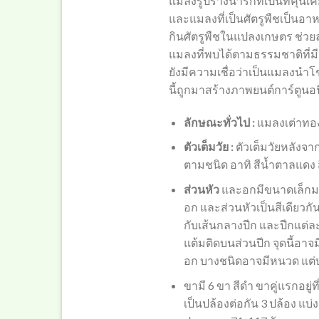
แมลงรูปร่างน่ารักที่เป็นที่คุ้นเ
และแมลงที่เป็นศัตรูพืชเป็นอา
กินศัตรูพืชในแปลงเกษตร ช่วยล
แมลงที่พบได้ตามธรรมชาติที่มี
ยังมีความเชื่อว่าเป็นแมลงน
นี้ถูกมาสร้างภาพยนต์การ์ตูนอนิ
ลักษณะทั่วไป :
แมลงเต่าทองม
ตัวเต็มวัย :
ตัวเต็มวัยหลังจา
ตามชนิด อาทิ สีน้ำตาลแดง 
ส่วนหัว
และอกมีขนาดเล็กมา
อก และส่วนหัวเป็นสีเดียวกั
กับเส้นกลางปีก และปีกแต่ละ
แต้มติดบนส่วนปีก จุดนี้อาจม
อก บางชนิดอาจมีหนวด แต่
ขามี 6 ขา สีดำ ขาคู่แรกอยู่
เป็นปล้องต่อกัน 3 ปล้อง แบ