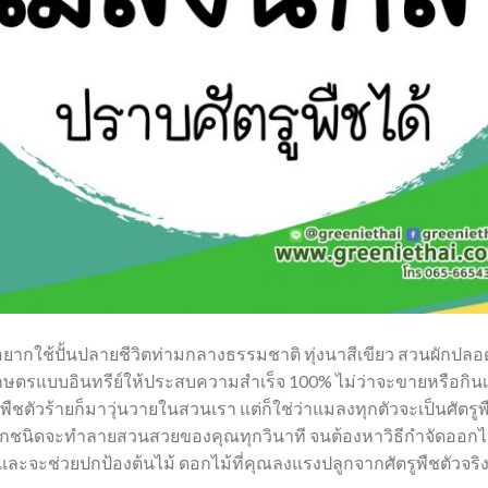
ากใช้ปั้นปลายชีวิตท่ามกลางธรรมชาติ ทุ่งนาสีเขียว สวนผักปลอด
เกษตรแบบอินทรีย์ให้ประสบความสำเร็จ 100% ไม่ว่าจะขายหรือกิ
พืชตัวร้ายก็มาวุ่นวายในสวนเรา แต่ก็ใช่ว่าแมลงทุกตัวจะเป็นศัตรูพื
 ทุกชนิดจะทำลายสวนสวยของคุณทุกวินาที จนต้องหาวิธีกำจัดออกไปให้
ละจะช่วยปกป้องต้นไม้ ดอกไม้ที่คุณลงแรงปลูกจากศัตรูพืชตัวจร