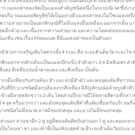
คย พวกมันชื่นชอบที่จะอาศัยอยู่บริเวณต้นตังกุย ตาเสือ ผักชีฝรั่ง ยี่หร
หาร แมลงเต่าทองจัดเป็นแมลงสำคัญชนิดหนึ่งในระบบนิเวศ ซึ่งบางช
ดปริมาณแมลงศัตรูพืชได้เป็นอย่างดี แมลงเต่าทองไม่ใช่แมลงหรือสัต
ความสวยงามเป็นเอกลักษณ์ที่ไม่มีแมลงอื่นเหมือน นอกจากนั้น บางท
ำโชคอีกด้วย และเนื่องจากความสวยงาม และความโดดเด่นของแมล
เมชั่น เช่น เรื่อง Minuscule ที่มีแมลงเต่าทองเป็นตัวเอก
ีช่วงการเจริญเติบโตครบทั้ง 4 ระยะ คือ ระยะตัวเต็มวัย ระยะไข่
กฟักออกจากดักแด้จะเป็นแมลงปีกแข็ง ลำตัวยาว 3-6 มิลลิเมตร ลำ
สีแดง สีเหลืองปนน้ำตาลแดง และสีเหลือง เป็นต้น
กเมื่อเทียบกับส่วนท้อง หัว และอกมีสำดำ และพบจุดแต้มสีขาวบนส
นกับสีปีก บางชนิดมีอกปล้องแรกสีเหลือง มีสัญลักษณ์คล้ายรูปตัวที (
ข้างมีลายหยักขวาง 2 เส้น โดยส่วนปีกอาจมีได้หลายสีตามที่กล่าวข
ี 4 จุด หรือมากกว่า และมักพบจุดแต้มสีดำที่แต้มเชื่อมกันบริเวณกึ่
บางชนิดไม่มีหนวด อาจมีขนปกคลุม และอาจไม่มีขนปกคลุม
ที่ส่วนอก ส่วนขาอีก 2 คู่ อยู่ที่ตอนต้นติดกับส่วนอก 1 คู่ และตอนกล
่งเป็นโคนขา ขา และเท้าที่เป็นปล้องสุดท้าย มีระยะตัวเต็มวัยประมาณ