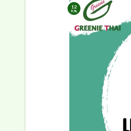
12
ก.พ.