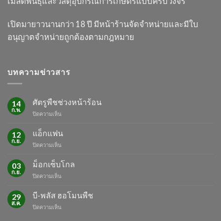
เมล็ดพันธุ์และวัสดุอุปกรณ์การเกษตร
แบบครบวงจร
เปิดมายาวนานกว่า 18 ปี
มีหน้าร้านจัดจำหน่ายและมีใบ
อนุญาต
จำหน่ายถูกต้องตามกฎหมาย
บทความข่าวสาร
ศัตรูพืชช่วงหน้าร้อน
14
ก.พ.
บน
ปิดความเห็น
ศัตรู
พืช
แอ็กแฟน
12
ช่วง
ก.ย.
บน
ปิดความเห็น
หน้า
แอ็ก
ร้อน
แฟน
ม็อกเซ็บโกล
03
ก.ย.
บน
ปิดความเห็น
ม็
อก
บี-พลัส ฮอโมนพืช
29
เซ็บ
ส.ค.
บน
ปิดความเห็น
โกล
บี-