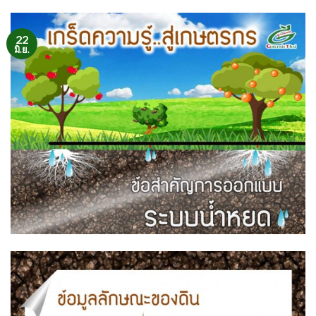
22
มิ.ย.